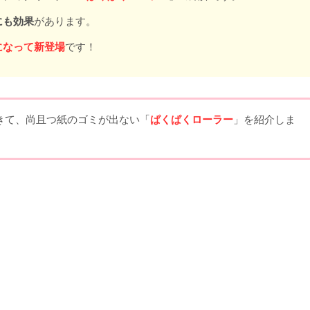
にも効果
があります。
になって新登場
です！
きて、尚且つ紙のゴミが出ない「
ぱくぱくローラー
」を紹介しま