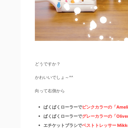
どうですか？
かわいいでしょ～^^
向って右側から
ぱくぱくローラーで
ピンクカラーの「
Ame
ぱくぱくローラーで
グレーカラーの「
Oli
エチケットブラシで
ベストトレッサー Mik