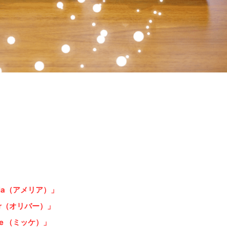
lia（アメリア）」
ver（オリバー）」
ke （ミッケ）」