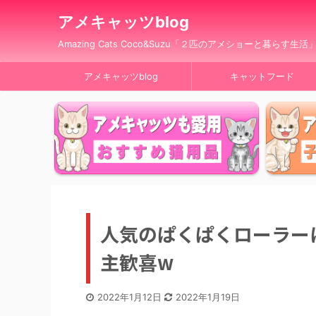
アメキャッツblog
Amazing Cats Coco&Suzu「２匹のアメショーと暮らす生活
アメキャッツblog
キャットフード
人気のぱくぱくローラー
主歓喜w
2022年1月12日
2022年1月19日