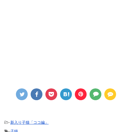
-
新入り子猫「ココ編」
-
子猫