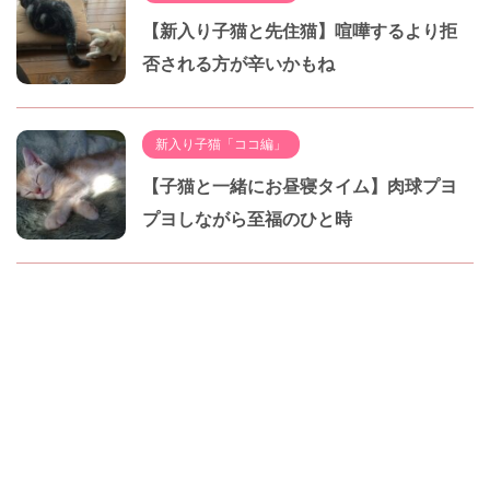
【新入り子猫と先住猫】喧嘩するより拒
否される方が辛いかもね
新入り子猫「ココ編」
【子猫と一緒にお昼寝タイム】肉球プヨ
プヨしながら至福のひと時