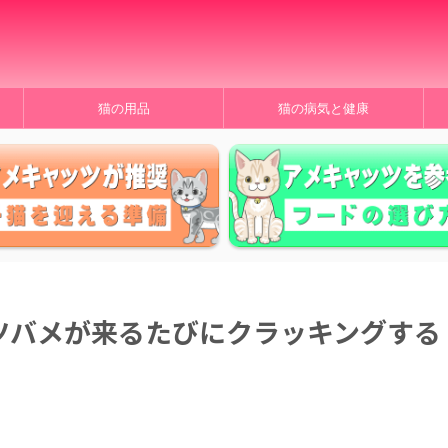
」
猫の用品
猫の病気と健康
】ツバメが来るたびにクラッキングする