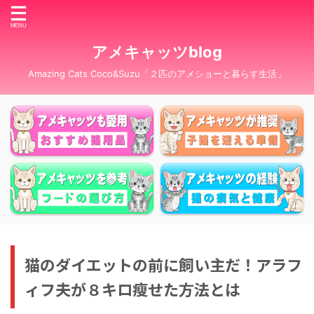
アメキャッツblog
Amazing Cats Coco&Suzu「２匹のアメショーと暮らす生活」
猫のダイエットの前に飼い主だ！アラフ
ィフ夫が８キロ瘦せた方法とは