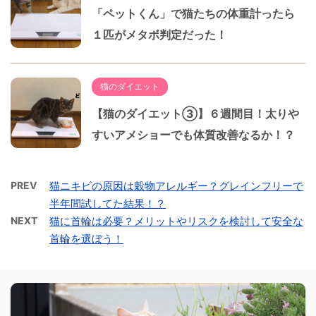
「ペットくん」で猫たちの体重計ったら
１匹がメタボ判定だった！
猫のダイエット
【猫のダイエット③】６週間目！太りや
すいアメショーでも体質改善なるか！？
PREV
猫ニキビの原因は穀物アレルギー？グレインフリーで
半年間試してた結果！？
NEXT
猫に首輪は必要？メリットやリスクを検討して安全な
首輪を選ぼう！