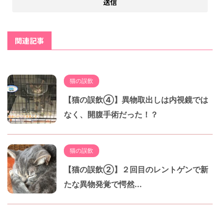
関連記事
猫の誤飲
【猫の誤飲④】異物取出しは内視鏡では
なく、開腹手術だった！？
猫の誤飲
【猫の誤飲②】２回目のレントゲンで新
たな異物発覚で愕然...