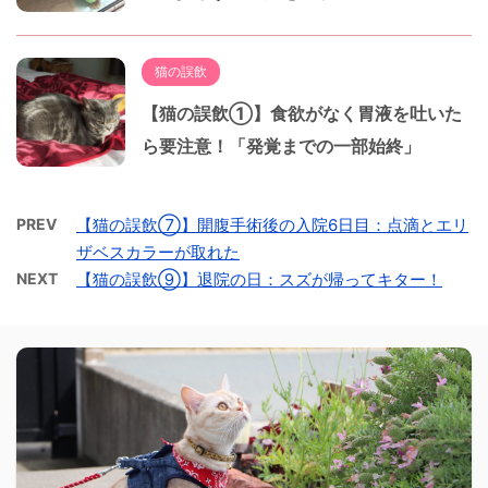
猫の誤飲
【猫の誤飲①】食欲がなく胃液を吐いた
ら要注意！「発覚までの一部始終」
PREV
【猫の誤飲⑦】開腹手術後の入院6日目：点滴とエリ
ザベスカラーが取れた
NEXT
【猫の誤飲⑨】退院の日：スズが帰ってキター！