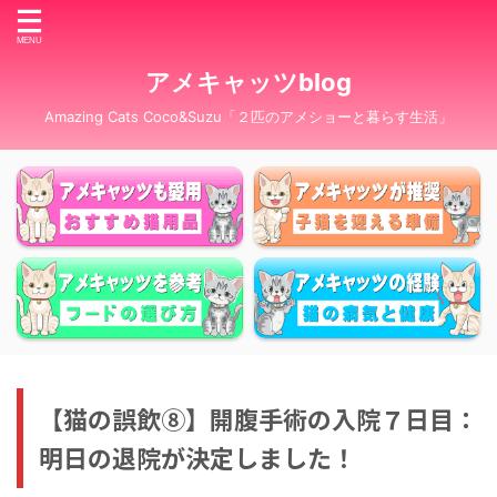
アメキャッツblog
Amazing Cats Coco&Suzu「２匹のアメショーと暮らす生活」
【猫の誤飲⑧】開腹手術の入院７日目：
明日の退院が決定しました！