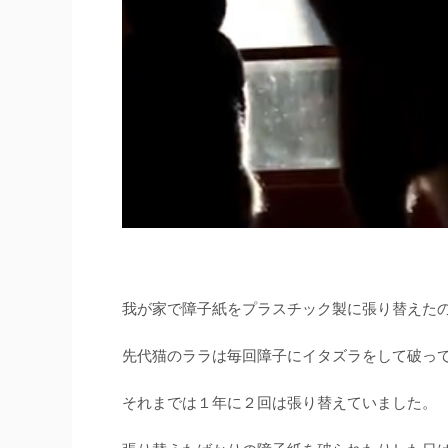
我が家で障子紙をプラスチック製に張り替えたの
先代猫のララは毎回障子にイタズラをして破っ
それまでは１年に２回は張り替えていました。