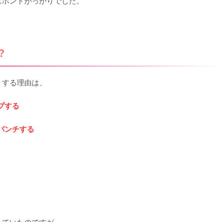
はホントがっかりでした。
？
りする理由は、
プする
パンチする