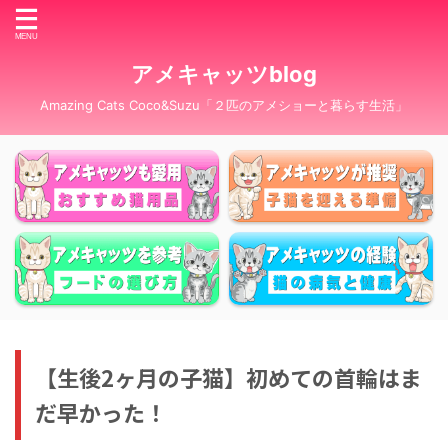
アメキャッツblog
Amazing Cats Coco&Suzu「２匹のアメショーと暮らす生活」
【生後2ヶ月の子猫】初めての首輪はま
だ早かった！