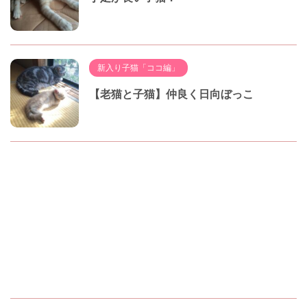
新入り子猫「ココ編」
【老猫と子猫】仲良く日向ぼっこ