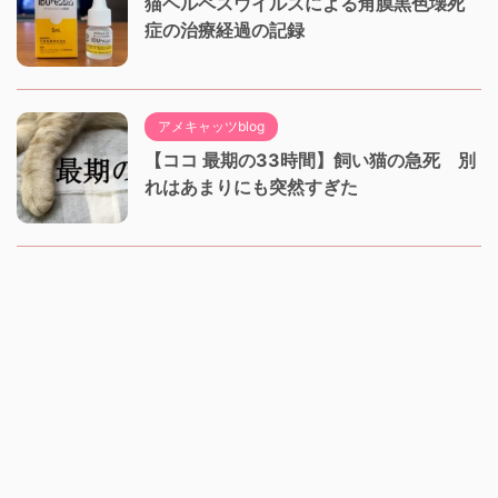
猫ヘルペスウイルスによる角膜黒色壊死
症の治療経過の記録
アメキャッツblog
【ココ 最期の33時間】飼い猫の急死 別
れはあまりにも突然すぎた