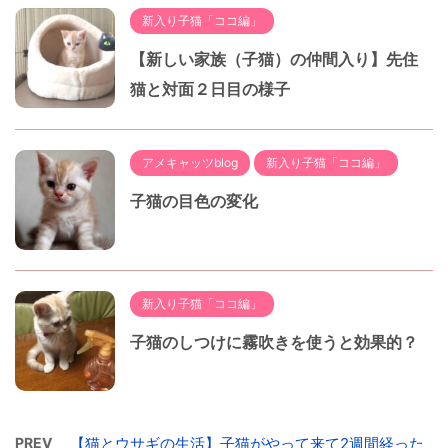
新入り子猫「ココ編」
【新しい家族（子猫）の仲間入り】先住
猫と対面２日目の様子
アメキャッツblog
新入り子猫「ココ編」
子猫の目色の変化
新入り子猫「ココ編」
子猫のしつけに霧吹きを使うと効果的？
PREV
【猫とウサギの生活】子猫がやって来て2週間経った