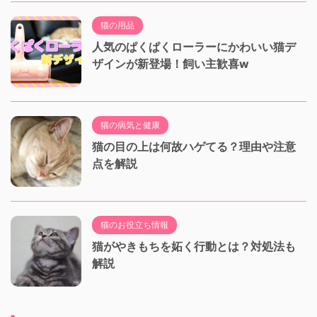
猫の用品
人気のぱくぱくローラーにかわいい猫デ
ザインが新登場！飼い主歓喜w
猫の病気と健康
猫の目の上は何故ハゲてる？理由や注意
点を解説
猫のお役立ち情報
猫がやきもちを妬く行動とは？対処法も
解説